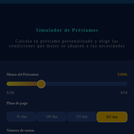
Simulador de Préstamos
Calcula tu préstamo personalizado y elige las
condiciones que mejor se adapten a tus necesidades
Monto del Préstamos
$300K
$20K
$1M
Plazo de pago
91 días
180 días
270 días
365 días
Número de cuotas